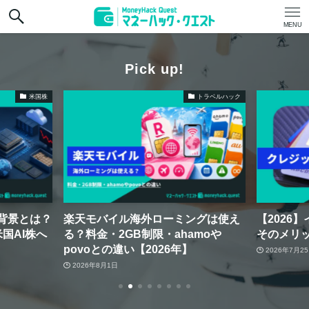
MENU
Pick up!
米国株
トラベルハック
背景とは？
楽天モバイル海外ローミングは使え
【2026
国AI株へ
る？料金・2GB制限・ahamoや
そのメリ
povoとの違い【2026年】
2026年7月2
2026年8月1日