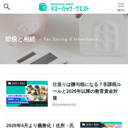
MENU
節税と相続
– Tax Saving & Inheritance –
仕送りは贈与税になる？非課税ル
節税と相続
ールと2026年以降の教育資金対
策
2026年6月25日
2026年4月より義務化！住所・氏
節税と相続