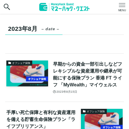
MENU
2023年8月
– date –
早期からの資金一部引出しなどフ
オフショア保険
レキシブルな資産運用や継承が可
能にする保険プラン 香港 FT ライ
フ 「MyWealth」マイウェルス
2023年8月15日
手厚い死亡保障と有利な資産運用
オフショア保険
を備える貯蓄生命保険プラン「ラ
イフブリリアンス」