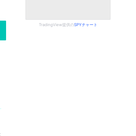
TradingView提供の
SPYチャート
ニ