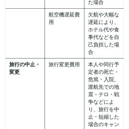
た場合
航空機遅延費
欠航や大幅な
用
遅延により、
ホテル代や食
事代などを自
己負担した場
合
旅行の中止・
旅行変更費用
本人や同行予
変更
定者の死亡・
危篤・入院、
渡航先での地
震・テロ・戦
争などによ
り、旅行を中
止・短縮した
場合のキャン