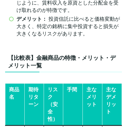
じように、賃料収入を原資とした分配金を受
け取れるのが特徴です。
デメリット：
投資信託に比べると価格変動が
大きく、特定の銘柄に集中投資すると損失が
大きくなるリスクがあります。
【比較表】金融商品の特徴・メリット・デ
メリット一覧
商品
期待
リス
手間
主な
主な
名
リタ
ク
メリ
デメ
ーン
（安
ット
リッ
全
ト
性）