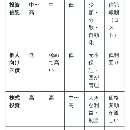
投資
中〜
中
低
少
信託
信託
高
額・
報酬
分
（コ
散・
ス
自動
ト）
化
個人
低
極め
低
元本
低利
向け
て高
保
回り
国債
い
証・
国が
管理
株式
高
高
中〜
大き
価格
投資
高
な利
変動
益・
が激
配当
しい