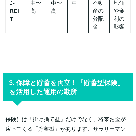
J-
中〜
中〜
中
不動
地価
REI
高
高
産の
や金
T
分配
利の
金
影響
3. 保障と貯蓄を両立！「貯蓄型保険」
を活用した運用の勘所
保険には「掛け捨て型」だけでなく、将来お金が
戻ってくる「貯蓄型」があります。サラリーマン