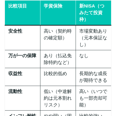
比較項目
学資保険
新NISA（つ
みたて投資
枠）
安全性
高い（契約時
市場変動あり
の確定額）
（元本保証な
し）
万が一の保障
あり（払込免
なし
除特約など）
収益性
比較的低め
長期的な成長
が期待できる
流動性
低い（中途解
高い（いつで
約は元本割れ
も一部売却可
リスク）
能）
インフレ耐性
やや弱い（固
比較的強い